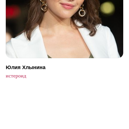
Юлия Хлынина
истероид